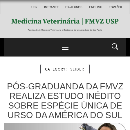
USP
INTRANET
EX-ALUNOS
ENGLISH
ESPAÑOL
Medicina Veterinária | FMVZ USP
Faculdade de Medicina Veterinária e Zootecnia da Universidade de São Paulo
CATEGORY:
SLIDER
PÓS-GRADUANDA DA FMVZ
REALIZA ESTUDO INÉDITO
SOBRE ESPÉCIE ÚNICA DE
URSO DA AMÉRICA DO SUL